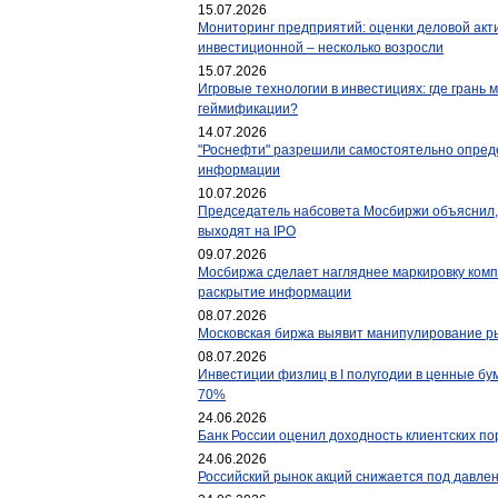
15.07.2026
Мониторинг предприятий: оценки деловой акт
инвестиционной – несколько возросли
15.07.2026
Игровые технологии в инвестициях: где грань 
геймификации?
14.07.2026
"Роснефти" разрешили самостоятельно опред
информации
10.07.2026
Председатель набсовета Мосбиржи объяснил,
выходят на IPO
09.07.2026
Мосбиржа сделает нагляднее маркировку ком
раскрытие информации
08.07.2026
Московская биржа выявит манипулирование 
08.07.2026
Инвестиции физлиц в I полугодии в ценные бу
70%
24.06.2026
Банк России оценил доходность клиентских п
24.06.2026
Российский рынок акций снижается под давле