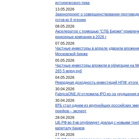
исторического пика
13.05.2026
Законопроект о совершенствовании противод
готов ко II чтению
08.05.2026
Акселератор с помощью "СПБ Биржи" привлече
юниорные компании в 2026 г
07.05.2026
Частные инвесторы в апреле удвоили вложени
Московской бирже
05.05.2026
Частные инвесторы вложили в облигации на М
265,5 млрд руб
04.05.2026
Рекордная доходность инвестиций НПФ: итоги 
30.04.2026
FabricaONE.AI отложила IPO из-за ухудшения
30.04.2026
ВТБ стал одним из крупнейших российских эм
префов – эксперт
28.04.2026
ЦБ РФ во II кв опубликует доклад с новыми т
капиталу банков
27.04.2026