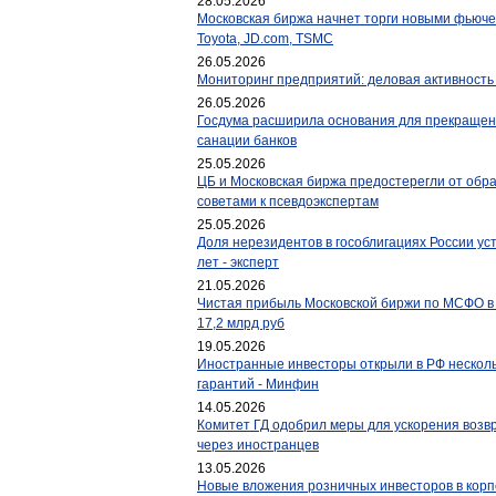
28.05.2026
Московская биржа начнет торги новыми фьючер
Toyota, JD.com, TSMC
26.05.2026
Мониторинг предприятий: деловая активность
26.05.2026
Госдума расширила основания для прекращен
санации банков
25.05.2026
ЦБ и Московская биржа предостерегли от об
советами к псевдоэкспертам
25.05.2026
Доля нерезидентов в гособлигациях России ус
лет - эксперт
21.05.2026
Чистая прибыль Московской биржи по МСФО в I
17,2 млрд руб
19.05.2026
Иностранные инвесторы открыли в РФ несколь
гарантий - Минфин
14.05.2026
Комитет ГД одобрил меры для ускорения возв
через иностранцев
13.05.2026
Новые вложения розничных инвесторов в корп