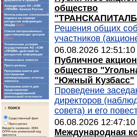
Документы и правила
общество
Аккредитация АО «АЭИ
«ПРАЙМ» Банком России
Использование электронной
"ТРАНСКАПИТАЛБ
подписи на сервере
раскрытия информации
New!
Решения общих со
ПРАЙМ
Список авторизованных
удостоверяющих центров
участников (акцион
New!
Технические условия
06.08.2026 12:51:10
осуществления АО «АЭИ
«ПРАЙМ» действий по
раскрытию информации
Публичное акцио
Финансовые новости
Пресс-релизы
общество "Угольн
Программа-анкета для
составления
"Южный Кузбасс"
ежеквартальных отчетов
эмитента
Программа-анкета для
Проведение заседа
представления
консолидированной
финансовой отчетности
директоров (наблю
совета) и его повес
ПОИСК
Существенный факт
06.08.2026 12:47:10
Пресс-релиз
Введите название, ИНН,
Международная к
ОГРН или уникальный код
эмитента