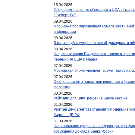
15.04.2026
Техдефолт на рынке облигаций и ЦФА в I кварт
"Эксперт РА"
09.04.2026
Мосбиржа промаркировала бумаги шести эмит
информации
08.04.2026
В марте рубль умеренно ослаб, доходности об
08.04.2026
Нефтяные акции РФ дешевеют после открытия
перемирия США и Ирана
07.04.2026
Московская биржа увеличит время торгов на с
07.04.2026
Физлица в марте нарастили вложения в бумаги
февралю
03.04.2026
Рейтинги для ЦФА: решение Банка России
01.04.2026
Рейтинг двух агентств становится одним из усл
бирже – ЦБ РФ
31.03.2026
Национальная цифровая инфраструктура фина
обсуждения доклада Банка России