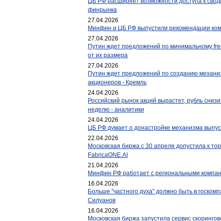
ЦБ РФ расширяет возможности доступа к свод
финрынка
27.04.2026
Минфин и ЦБ РФ выпустили рекомендации ко
27.04.2026
Путин ждет предложений по минимальному free
от их размера
27.04.2026
Путин ждет предложений по созданию механ
акционеров - Кремль
24.04.2026
Российский рынок акций вырастет, рубль сниз
неделю - аналитики
24.04.2026
ЦБ РФ думает о донастройке механизма выпус
22.04.2026
Московская биржа с 30 апреля допустила к то
FabricaONE.AI
21.04.2026
Минфин РФ работает с региональными компан
16.04.2026
Больше "частного духа" должно быть в госкомпа
Силуанов
16.04.2026
Московская биржа запустила сервис скорингов