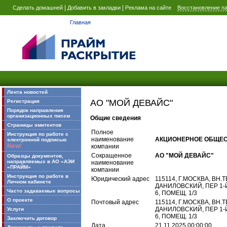
|
|
Сделать домашней
Добавить в закладки
Реклама на сайте
Восстановление п
Главная
Лента новостей
АО "МОЙ ДЕВАЙС"
Регистрация
Порядок направления
организационных писем
Общие сведения
Страницы эмитентов
Полное
Инструкция по работе с
наименование
АКЦИОНЕРНОЕ ОБЩЕС
электронной подписью
New!
компании
Сокращенное
АО "МОЙ ДЕВАЙС"
Образцы документов,
направляемых в АО «АЭИ
наименование
«ПРАЙМ»
компании
Инструкция по работе в
Юридический адрес
115114, Г.МОСКВА, ВН
Личном кабинете
ДАНИЛОВСКИЙ, ПЕР 1-Й
Часто задаваемые вопросы
6, ПОМЕЩ. 1/3
О проекте
Почтовый адрес
115114, Г.МОСКВА, ВН
ДАНИЛОВСКИЙ, ПЕР 1-Й
Услуги
6, ПОМЕЩ. 1/3
Заключить договор
Дата
21.11.2025 00:00:00