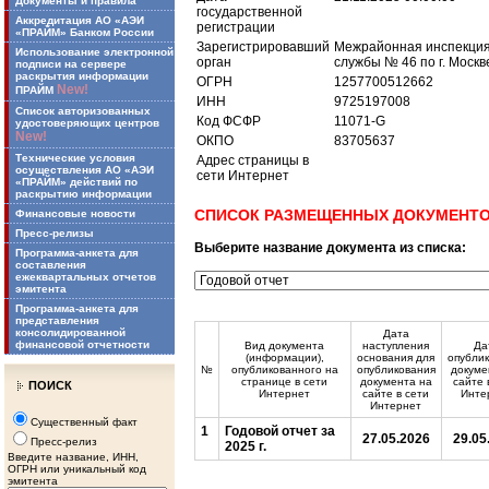
Документы и правила
государственной
Аккредитация АО «АЭИ
регистрации
«ПРАЙМ» Банком России
Зарегистрировавший
Межрайонная инспекция
Использование электронной
орган
службы № 46 по г. Москв
подписи на сервере
раскрытия информации
ОГРН
1257700512662
New!
ПРАЙМ
ИНН
9725197008
Список авторизованных
Код ФСФР
11071-G
удостоверяющих центров
New!
ОКПО
83705637
Технические условия
Адрес страницы в
осуществления АО «АЭИ
сети Интернет
«ПРАЙМ» действий по
раскрытию информации
СПИСОК РАЗМЕЩЕННЫХ ДОКУМЕНТ
Финансовые новости
Пресс-релизы
Выберите название документа из списка:
Программа-анкета для
составления
ежеквартальных отчетов
эмитента
Программа-анкета для
представления
консолидированной
Дата
финансовой отчетности
Вид документа
наступления
Да
(информации),
основания для
опубли
№
опубликованного на
опубликования
докуме
странице в сети
документа на
сайте 
ПОИСК
Интернет
сайте в сети
Инте
Интернет
Существенный факт
1
Годовой отчет за
27.05.2026
29.05
Пресс-релиз
2025 г.
Введите название, ИНН,
ОГРН или уникальный код
эмитента