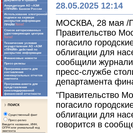
Документы и правила
28.05.2025 12:14
Аккредитация АО «АЭИ
«ПРАЙМ» Банком России
Использование электронной
подписи на сервере
МОСКВА, 28 мая /
раскрытия информации
New!
ПРАЙМ
Правительство Мо
Список авторизованных
удостоверяющих центров
New!
погасило городски
Технические условия
осуществления АО «АЭИ
облигации для нас
«ПРАЙМ» действий по
раскрытию информации
Финансовые новости
сообщили журнали
Пресс-релизы
Программа-анкета для
пресс-службе стол
составления
ежеквартальных отчетов
эмитента
департамента фин
Программа-анкета для
представления
консолидированной
"Правительство М
финансовой отчетности
погасило городски
ПОИСК
облигации для насе
Существенный факт
Пресс-релиз
говорится в сообщ
Введите название, ИНН,
ОГРН или уникальный код
эмитента