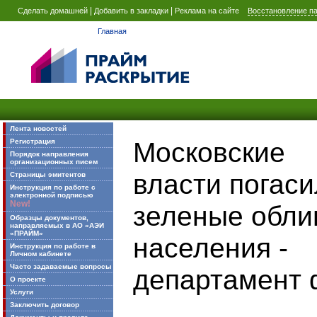
|
|
Сделать домашней
Добавить в закладки
Реклама на сайте
Восстановление п
Главная
Лента новостей
Московские
Регистрация
Порядок направления
организационных писем
власти погас
Страницы эмитентов
Инструкция по работе с
электронной подписью
New!
зеленые обли
Образцы документов,
направляемых в АО «АЭИ
«ПРАЙМ»
населения -
Инструкция по работе в
Личном кабинете
Часто задаваемые вопросы
департамент 
О проекте
Услуги
Заключить договор