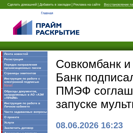
|
|
Сделать домашней
Добавить в закладки
Реклама на сайте
Восстановление п
Главная
Лента новостей
Совкомбанк и 
Регистрация
Порядок направления
организационных писем
Банк подписа
Страницы эмитентов
Инструкция по работе с
электронной подписью
New!
ПМЭФ соглаш
Образцы документов,
направляемых в АО «АЭИ
«ПРАЙМ»
запуске мульт
Инструкция по работе в
Личном кабинете
Часто задаваемые вопросы
О проекте
08.06.2026 16:23
Услуги
Заключить договор