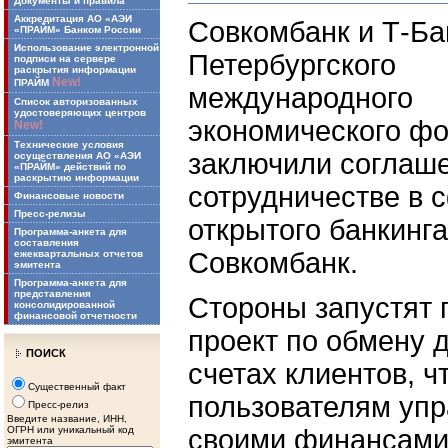
Документы и правила
Аккредитация АО «АЭИ
Совкомбанк и Т-Ба
«ПРАЙМ» Банком России
Использование электронной
Петербургского
подписи на сервере
раскрытия информации
New!
ПРАЙМ
международного
Список авторизованных
удостоверяющих центров
экономического ф
New!
Технические условия
заключили соглаш
осуществления АО «АЭИ
«ПРАЙМ» действий по
раскрытию информации
сотрудничестве в 
Финансовые новости
Пресс-релизы
открытого банкинг
Программа-анкета для
составления
Совкомбанк.
ежеквартальных отчетов
эмитента
Программа-анкета для
представления
Стороны запустят 
консолидированной
финансовой отчетности
проект по обмену 
ПОИСК
счетах клиентов, ч
Существенный факт
пользователям упр
Пресс-релиз
Введите название, ИНН,
ОГРН или уникальный код
своими финансами
эмитента