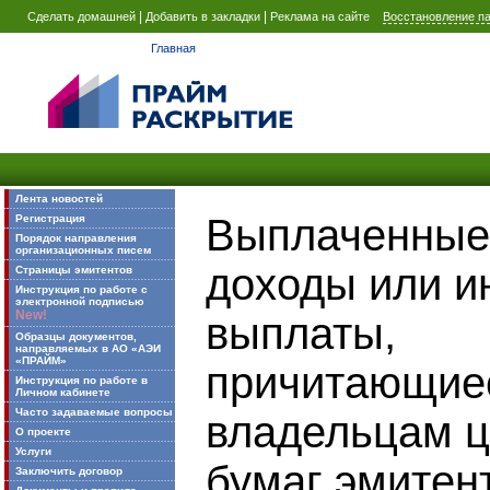
|
|
Сделать домашней
Добавить в закладки
Реклама на сайте
Восстановление п
Главная
Лента новостей
Выплаченные
Регистрация
Порядок направления
организационных писем
доходы или и
Страницы эмитентов
Инструкция по работе с
электронной подписью
New!
выплаты,
Образцы документов,
направляемых в АО «АЭИ
«ПРАЙМ»
причитающие
Инструкция по работе в
Личном кабинете
Часто задаваемые вопросы
владельцам 
О проекте
Услуги
бумаг эмитен
Заключить договор