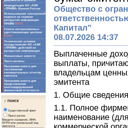
Документы и правила
Аккредитация АО «АЭИ
Общество с огра
«ПРАЙМ» Банком России
Использование электронной
ответственность
подписи на сервере
раскрытия информации
New!
ПРАЙМ
Капитал”
Список авторизованных
удостоверяющих центров
08.07.2026 14:37
New!
Технические условия
осуществления АО «АЭИ
«ПРАЙМ» действий по
раскрытию информации
Выплаченные дохо
Финансовые новости
выплаты, причита
Пресс-релизы
Программа-анкета для
составления
владельцам ценны
ежеквартальных отчетов
эмитента
эмитента
Программа-анкета для
представления
консолидированной
финансовой отчетности
1. Общие сведени
ПОИСК
1.1. Полное фирме
Существенный факт
наименование (дл
Пресс-релиз
Введите название, ИНН,
ОГРН или уникальный код
коммерческой орга
эмитента