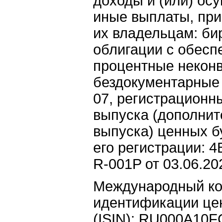
доходы и (или) ос
иные выплаты, пр
их владельцам: б
облигации с обесп
процентные некон
бездокументарные 
07, регистрационн
выпуска (дополнит
выпуска) ценных б
его регистрации: 4
R-001P от 03.06.20
Международный ко
идентификации це
(ISIN): RU000A10F